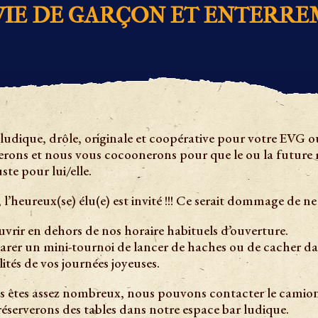
IE DE GARÇON ET ENTERREM
 ludique, drôle, originale et coopérative pour votre EVG 
rons et nous vous cocoonerons pour que le ou la future 
te pour lui/elle.
 l’heureux(se) élu(e) est invité !!! Ce serait dommage de ne
ir en dehors de nos horaire habituels d’ouverture.
parer un mini-tournoi de lancer de haches ou de cacher da
ités de vos journées joyeuses.
us êtes assez nombreux, nous pouvons contacter le camion-
 réserverons des tables dans notre espace bar ludique.