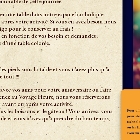
morable de cette journée.
r une table dans notre espace bar ludique
après votre activité. Si vous en avez besoin nous
go pour le conserver au frais !
 en fonction de vos besoin et demandes :
e d’une table colorée.
es pieds sous la table et vous n’avez plus qu’à
tout !!!
 avec vos amis pour votre anniversaire ou faire
 Venez au Voyage Heure, nous vous réserverons
 avant ou après votre activité.
les boissons et le gâteau ! Vous arrivez, vous
Pour off
pour sto
able et vous n’avez qu’à prendre du bon temps,
technolo
ou les I
avoir un 