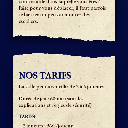
confortable dans laquelle vous êtes à
l’aise pour vous déplacer, il faut parfois
se baisser un peu ou monter des
escaliers.
NOS TARIFS
La salle peut accueillir de 2 à 6 joueurs.
Durée de jeu : 60min (sans les
explications et règles de sécurité)
TARIFS
– 2 joueurs : 36€/joueur