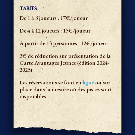
TARIFS
De 1 à 3 joueurs : 17€/joueur
De 4 à 12 joueurs : 15€/joueur
A partir de 13 personnes : 12€/joueur
2€ de réduction sur présentation de la
Carte Avantages Jeunes (édition 2024-
2025)
Les réservations se font en
ligne
ou sur
place dans la mesure où des pistes sont
disponibles.