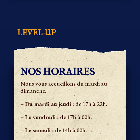
LEVEL-UP
NOS HORAIRES
Nous vous accueillons du mardi au
dimanche.
–
Du mardi au jeudi :
de 17h à 22h.
–
Le vendredi :
de 17h à 00h.
–
Le samedi :
de 14h à 00h.