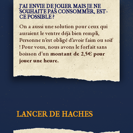
J’AI ENVIE DE JOUER MAIS JE NE
SOUHAITE PAS CONSOMMER, EST-
CE POSSIBLE ?
On a aussi une solution pour ceux qui
auraient le ventre déjà bien rempli,
Personne n’est obligé d’avoir faim ou soif
! Pour vous, nous avons le forfait sans
boisson d’un
montant de 2,5€ pour
jouer une heure.
LANCER DE HACHES