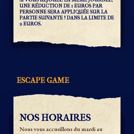
UNE RÉDUCTION DE 1 EUROS PAR
PERSONNE SERA APPLIQUÉE SUR LA
PARTIE SUIVANTE ! DANS LA LIMITE DE
2 EUROS.
ESCAPE GAME
NOS HORAIRES
Nous vous accueillons du mardi au