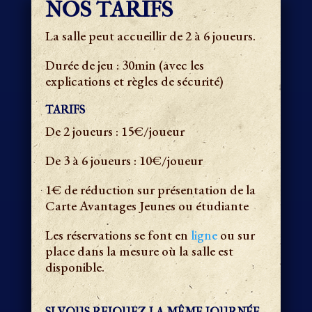
NOS TARIFS
La salle peut accueillir de 2 à 6 joueurs.
Durée de jeu : 30min (avec les
explications et règles de sécurité)
TARIFS
De 2 joueurs : 15€/joueur
De 3 à 6 joueurs : 10€/joueur
1€ de réduction sur présentation de la
Carte Avantages Jeunes ou étudiante
Les réservations se font en
ligne
ou sur
place dans la mesure où la salle est
disponible.
SI VOUS REJOUEZ LA MÊME JOURNÉE,