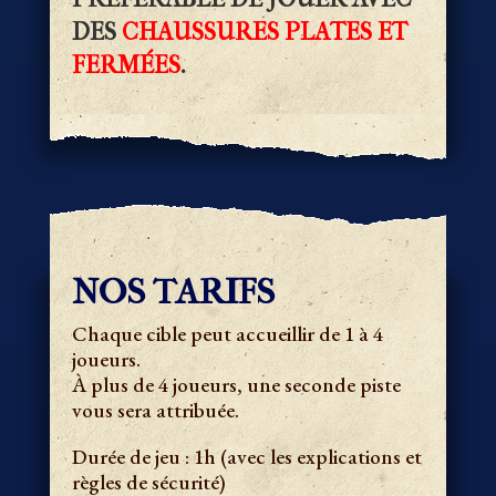
DES
CHAUSSURES PLATES ET
FERMÉES
.
NOS TARIFS
Chaque cible peut accueillir de 1 à 4
joueurs.
À plus de 4 joueurs, une seconde piste
vous sera attribuée.
Durée de jeu : 1h (avec les explications et
règles de sécurité)