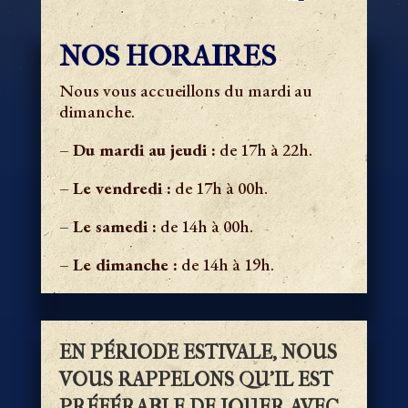
NOS HORAIRES
Nous vous accueillons du mardi au
dimanche.
–
Du mardi au jeudi :
de 17h à 22h.
–
Le vendredi :
de 17h à 00h.
–
Le samedi :
de 14h à 00h.
–
Le dimanche :
de 14h à 19h.
EN PÉRIODE ESTIVALE, NOUS
VOUS RAPPELONS QU’IL EST
PRÉFÉRABLE DE JOUER AVEC